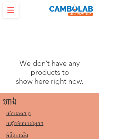
We don’t have any
products to
show here right now.
ហាង
មើលរោងចក្រ
បង្កើតម៉ាករបស់អ្នក។
អំពី​ពួក​យើង