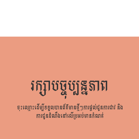
រក្សាបច្ចុប្បន្នភាព
ចុះឈ្មោះដើម្បីទទួលបានព័ត៌មានថ្មីៗការផ្តល់ជូនការជាវ និង
ការជូនដំណឹងនៅលើប្រអប់មានកំណត់