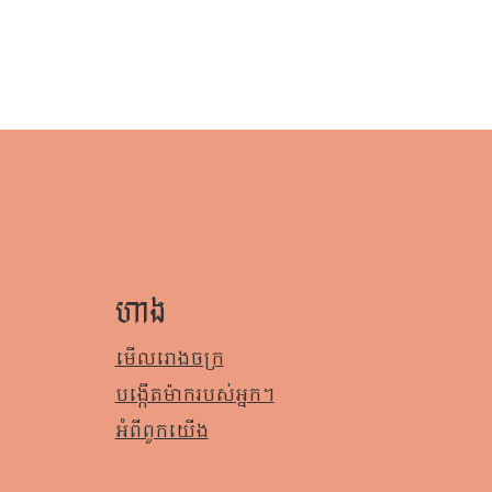
ហាង
មើលរោងចក្រ
បង្កើតម៉ាករបស់អ្នក។
អំពី​ពួក​យើង