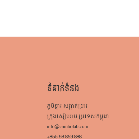
ទំនាក់ទំនង
ភូមិខ្នារ សង្កាត់ជ្រាវ
ក្រុងសៀមរាប​ ប្រទេសកម្ពុជា
info@cambolab.com
+855 98 859 888