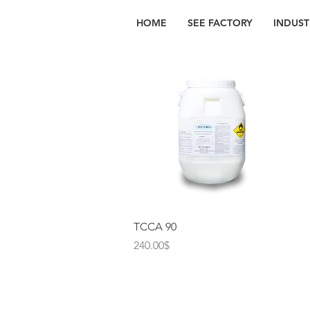
HOME
SEE FACTORY
INDUST
Quick View
TCCA 90
Price
240.00$